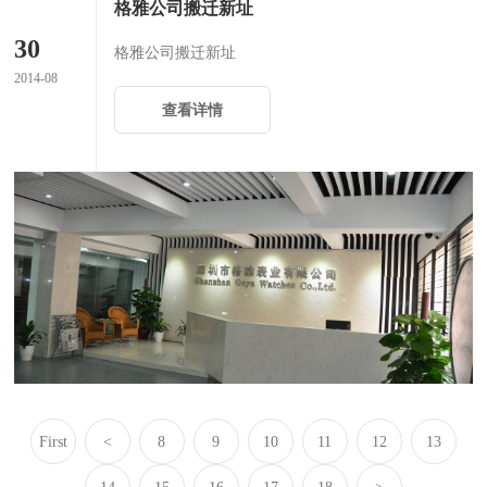
格雅公司搬迁新址
30
格雅公司搬迁新址
2014-08
查看详情
First
<
8
9
10
11
12
13