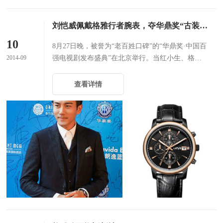
刘恺威佩戴格雅行者腕表，夺华鼎奖“古装最佳男演员”
10
8月27日晚，被誉为“老百姓口碑”的“华鼎奖·中国百
2014-09
强电视剧发布盛典”在北京举行。当红小生、格雅
表品牌代言人刘恺威凭借电视剧《画皮之真爱无
悔》中王英一角，揽获古装题材最佳男演员奖。
查看详情